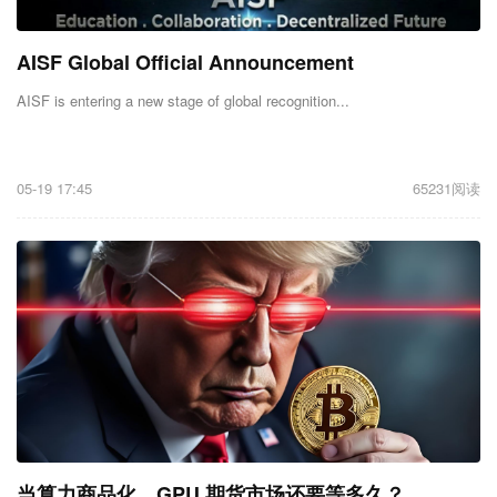
AISF Global Official Announcement
AISF is entering a new stage of global recognition...
05-19 17:45
65231阅读
当算力商品化，GPU 期货市场还要等多久？