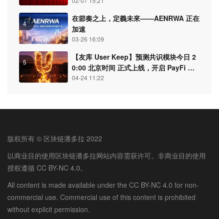
02-07 15:21
在節奏之上，定義未來——AENRWA 正在
4
加速
03-26 16:09
【友库 User Keep】预测共识模块今日 2
5
0:00 北京时间 正式上线，开启 PayFi 认
知结算新纪元
04-24 11:22
版权所有 © 区块链潘多拉 2022
以商业目的使用区块链潘多拉网站内容需获许可。非商业目的使用
授权遵循 CC BY-NC 4.0。
All content is made available under the CC BY-NC 4.0 for non-
commercial use. Commercial use of this content is prohibited
without explicit permission.