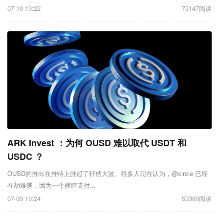
07-10 19:22
75147阅读
ARK Invest ：为何 OUSD 难以取代 USDT 和
USDC ？
OUSD的推出在推特上掀起了轩然大波。很多人现在认为，@circle 已经
在劫难逃，因为一个横跨支付...
07-09 19:24
53380阅读