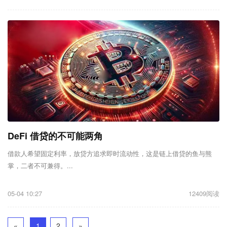
DeFi 借贷的不可能两角
借款人希望固定利率，放贷方追求即时流动性，这是链上借贷的鱼与熊
掌，二者不可兼得。...
05-04 10:27
12409阅读
«
1
2
»