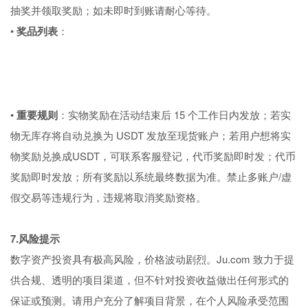
抽奖并领取奖励；如未即时到账请耐心等待。
•
奖品列表
：
•
重要规则
：实物奖励在活动结束后 15 个工作日内发放；若实
物无库存将自动兑换为 USDT 发放至现货账户；若用户想将实
物奖励兑换成USDT，可联系客服登记，代币奖励即时发；代币
奖励即时发放；所有奖励以系统最终数据为准。禁止多账户/虚
假交易等违规行为，违规将取消奖励资格。
7.风险提示
数字资产投资具有极高风险，价格波动剧烈。Ju.com 致力于提
供合规、透明的项目渠道，但不针对投资收益做出任何形式的
保证或预测。请用户充分了解项目背景，在个人风险承受范围