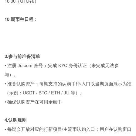
16:00（UTC+8）
10 期币种日程：
3.参与前准备清单
• 注册 Ju.com 账号 + 完成 KYC 身份认证（未完成无法参
与）。
• 准备认购资产：每期支持的认购币种/入口以当期页面展示为准
（示例：USDT / BTC / ETH / JU 等）。
• 确保认购资产在可用余额中
4.认购规则
• 每期会开放对应的打新项目/主流币认购入口；用户在认购窗口