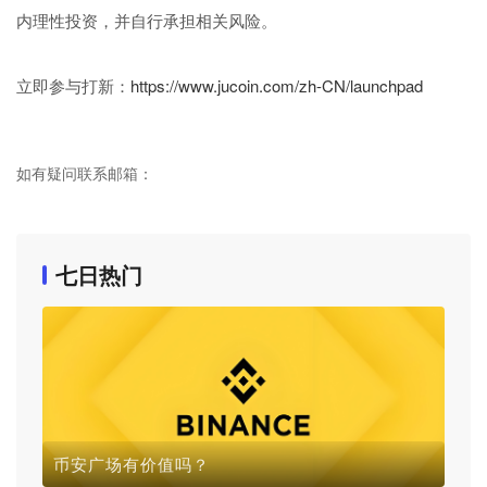
内理性投资，并自行承担相关风险。
立即参与打新：
https://www.jucoin.com/zh-CN/launchpad
如有疑问联系邮箱：
七日热门
币安广场有价值吗？