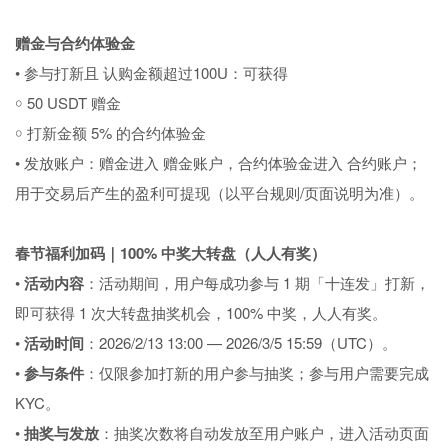
赠金与合约体验金
• 参与打新且 认购金额超过100U：可获得
￮ 50 USDT 赠金
￮ 打新金额 5% 的合约体验金
• 发放账户：赠金进入 赠金账户，合约体验金进入 合约账户；
用于交易后产生的盈利可提现（以平台规则/页面说明为准）。
春节福利加码｜100% 中奖大转盘（人人有奖）
•
活动内容
：活动期间，用户每成功参与 1 期「十连发」打新，
即可获得 1 次大转盘抽奖机会，100% 中奖，人人有奖。
•
活动时间
：2026/2/13 13:00 — 2026/3/5 15:59（UTC）。
•
参与条件
：仅限参加打新的用户参与抽奖；参与用户需要完成
KYC。
•
抽奖与发放
：抽奖次数将自动发放至用户账户，进入活动页面